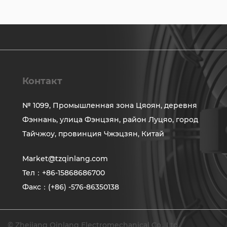
Контакт
№ 1099, Промышленная зона Цяоян, деревня
Фэннань, улица Фэнцзян, район Луцяо, город
Тайчжоу, провинция Чжэцзян, Китай
Market@tzqinlang.com
Тел：+86-15868686700
Факс：(+86) -576-86350138
© Zhejiang Qinlang Electromechanical Co., Ltd.