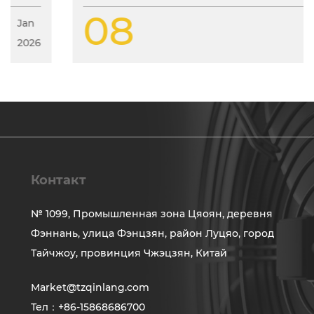
08
Jan
2026
Контакт
№ 1099, Промышленная зона Цяоян, деревня
Фэннань, улица Фэнцзян, район Луцяо, город
Тайчжоу, провинция Чжэцзян, Китай
Market@tzqinlang.com
Тел：+86-15868686700