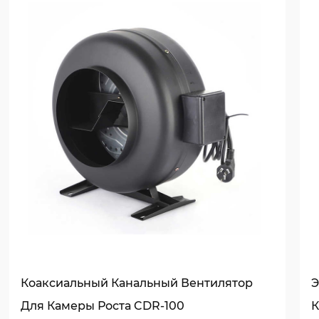
достигается без ущерба для энергоэффективности
Эффективность и экономия энергии
Одним из ключевых преимуществ вентилятора коа
высокая эффективность. Он спроектирован для п
электрической энергии, которую она потребляет 
мощному потоку воздуха. Эта эффективность прив
времени, снижая общие эксплуатационные расход
также гарантирует, что он поддерживает постоян
протяжении всей своей работы, обеспечивая над
падения в эффективности.
Безопасность и долговечность
Безопасность - это передняя часть рассмотрения
вентилятора. Он построен с использованием выс
Коаксиальный Канальный Вентилятор
Э
устойчивы к коррозии и износу. Это гарантирует, 
Для Камеры Роста CDR-100
К