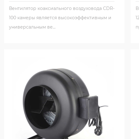
испытанию времени и продолжать эффективно раб
Вентилятор коаксиального воздуховода CDR-
В
Вентилятор предназначен для обработки чистого 
100 камеры является высокоэффективным и
1
газов с вязкостью или коррозионными свойствами
универсальным ве...
п
вентилятор коаксиального воздуховода для тран
или любых легковоспламеняющихся и взрывных 
безопасность операционной среды и людей внутр
Эстетическая привлекательность и легкая установ
Вентилятор коаксиального воздуховода - это не т
эстетически приятное. Его дизайн гладкий и совр
смешаться с любому интерьеру. Внешний вид фан
привлекательным, что делает его подходящим вы
Установка вентилятора коаксиального воздуховод
предназначен для того, чтобы быть легко подгот
усилия для установщика. Вентилятор может быть
системы вентиляции или установлен в качестве ав