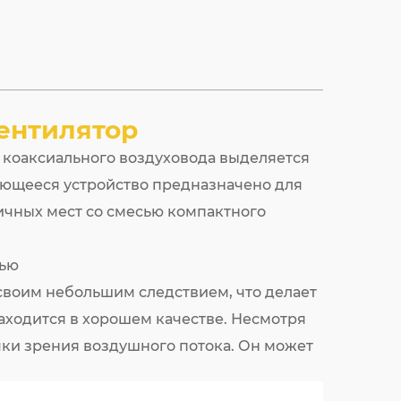
ентилятор
 коаксиального воздуховода выделяется
ающееся устройство предназначено для
ичных мест со смесью компактного
тью
своим небольшим следствием, что делает
находится в хорошем качестве. Несмотря
чки зрения воздушного потока. Он может
ируя, что пространство, которое он
я способность воздушного потока