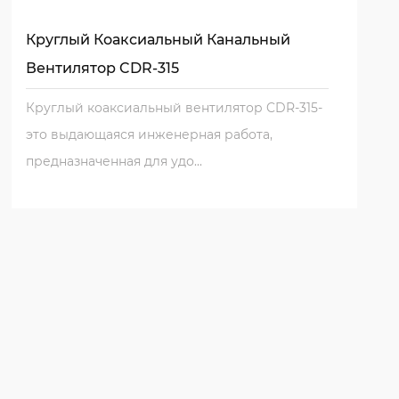
Круглый Коаксиальный Канальный
Вентилятор CDR-315
Круглый коаксиальный вентилятор CDR-315-
это выдающаяся инженерная работа,
предназначенная для удо...