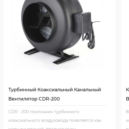
привлекательности делает его главным выбором 
Независимо от того, хотите ли вы улучшить качест
коммерческом пространстве, фанат коаксиальног
эффективный способ достижения ваших целей. Бл
обслуживанию, фанат коаксиального воздуховода 
послужить вам на долгие годы.
Турбинный Коаксиальный Канальный
К
Вентилятор CDR-200
В
CDR - 200 поклонник турбинного
В
коаксиального воздуховода появляется как
к