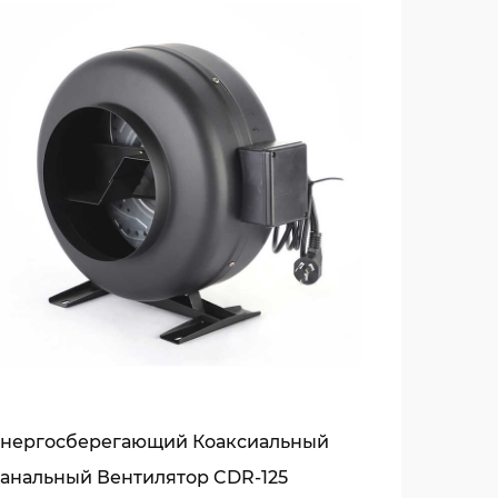
.
ксиального воздуховода является его
реобразования значительной части
в механическую энергию, что приводит к
одит к экономии энергии с течением
ы для пользователя. Дизайн вентилятора
ный уровень производительности на
ежную вентиляцию без какого -либо
 при проектировании коаксиального
ококачественных материалов, которые
нергосберегающий Коаксиальный
что вентилятор может противостоять
анальный Вентилятор CDR-125