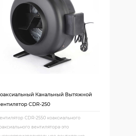
для современных систем вентиляции.
во воздуха в своем доме, офисе или
о воздуховода предлагает надежный и
агодаря легкой установке и
- это мудрый инвестиции, которая будет
оаксиальный Канальный Вытяжной
ентилятор CDR-250
ентилятор CDR-2550 коаксиального
оаксиального вентилятора-это