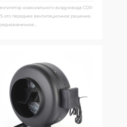
отать даже в сложных условиях.
ентилятор коаксиального воздуховода CDR-
воздуха и не предназначен для передачи
25-это переднее вентиляционное решение,
. Строго запрещено использовать
редназначенное...
спортировки абразивных порошков, золы
материалов, обеспечивающих
и нее.
ка
олько функциональное устройство, но и
еменный, что позволяет ему плавно
ата является профессиональным и
бором для широкого спектра настройки.
а является простым процессом. Он
овленным и комиссией, экономя время и
 легко интегрирован в существующие
тономного блока, в зависимости от