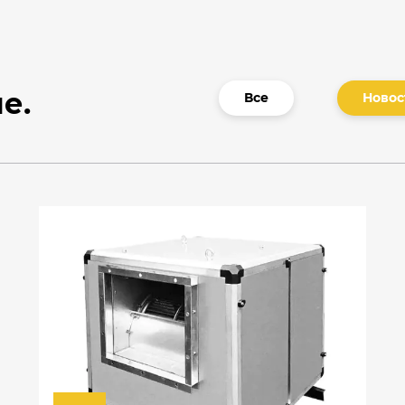
е.
Все
Новос