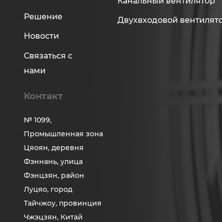
Канальный вентилятор
Решение
Двухвходовой вентилят
Новости
Связаться с
нами
Контакт
№ 1099,
Промышленная зона
Цяоян, деревня
Фэннань, улица
Фэнцзян, район
Луцяо, город
Тайчжоу, провинция
Чжэцзян, Китай