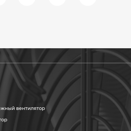
ежный вентилятор
тор