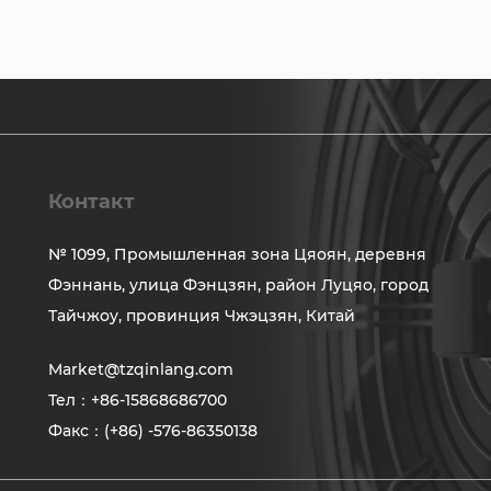
Контакт
№ 1099, Промышленная зона Цяоян, деревня
Фэннань, улица Фэнцзян, район Луцяо, город
Тайчжоу, провинция Чжэцзян, Китай
Market@tzqinlang.com
Тел：+86-15868686700
Факс：(+86) -576-86350138