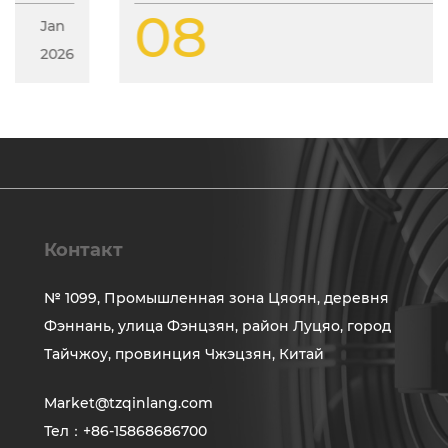
08
Jan
2026
Контакт
№ 1099, Промышленная зона Цяоян, деревня
Фэннань, улица Фэнцзян, район Луцяо, город
Тайчжоу, провинция Чжэцзян, Китай
Market@tzqinlang.com
Тел：+86-15868686700