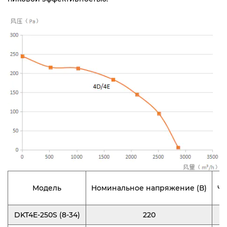
Модель
Номинальное напряжение (В)
Ча
DKT4E-250S (8-34)
220