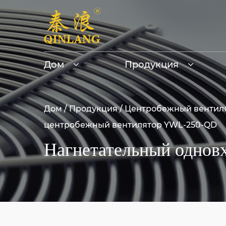
Дом
Продукция
Дом
/
Продукция
/
Центробежный вентил
центробежный вентилятор YWL-250-QD
Нагнетательный однов