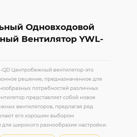
льный Одновходовой
ный Вентилятор YWL-
0-QD Центробежный вентилятор-это
онное решение, предназначенное для
нообразных потребностей различных
ентилятор представляет собой новое
жных вентиляторов, предлагая ряд
елают его хорошим выбором
 для широкого разнообразия настройки.