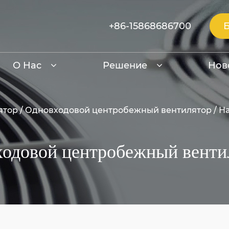
+86-15868686700
О Нас
Решение
Нов
ятор
/
Одновходовой центробежный вентилятор
/
На
ходовой центробежный вент