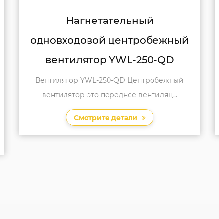
Крупногабаритный
й
одновходовой центробежный
вентилятор YWL-300-QD
й
Большой входной центробежный
вентилятор YWL-300-QD он тщательно про...
Смотрите детали