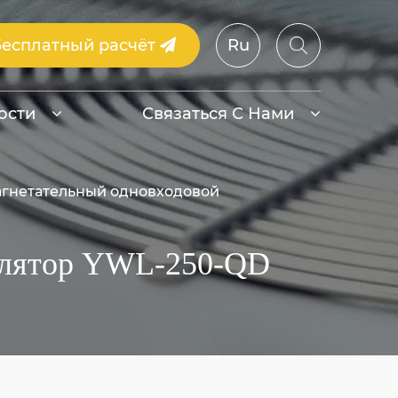
Бесплатный расчёт
Ru
ости
Связаться С Нами
гнетательный одновходовой
илятор YWL-250-QD