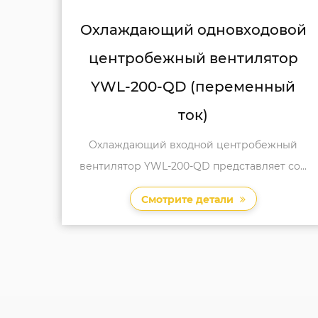
довой
Нагнетательный
ятор
одновходовой центробежны
нный
вентилятор YWL-250-QD
Вентилятор YWL-250-QD Центробежны
вентилятор-это переднее вентиляц...
ежный
ет со...
Смотрите детали