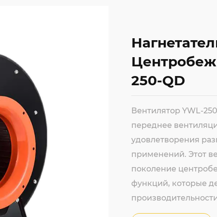
Нагнетате
Центробеж
250-QD
Вентилятор YWL-25
переднее вентиляци
удовлетворения раз
применений. Этот в
поколение центробе
функций, которые д
производительности