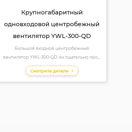
Коммерческий одновходовой
центробежный вентилятор
YWL-300A-QD
Коммерческий единый впускной
центробежный вентилятор YWL-300A-QD
пр...
Смотрите детали