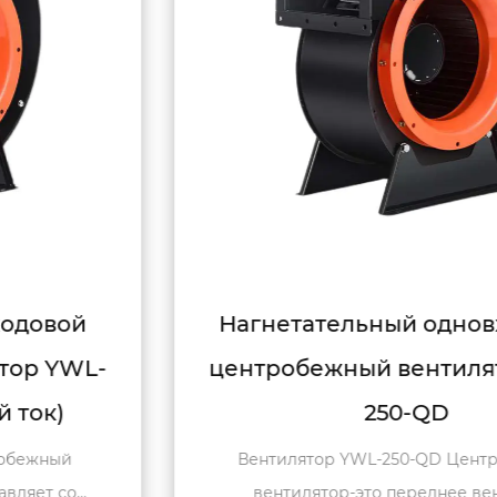
Нагнетательный одновходовой
центробежный вентилятор YWL-
250-QD
Вентилятор YWL-250-QD Центробежный
вентилятор-это переднее вентиляц...