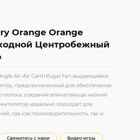
iry Orange Orange
 Входной Центробежный
р
ingle Air-Air Centrifugal Fan-выдающийся
ятор, предназначенный для обеспечения
 потока, сохраняя впечатляюще низкий
вентилятор идеально подходит для
й, где как производительность, так и
Свяжитесь с нами
Видео-игры