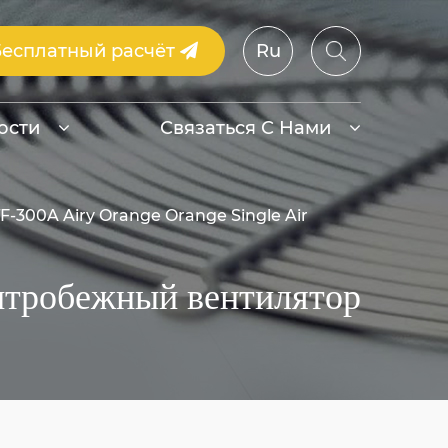
Бесплатный расчёт
Ru
ости
Связаться С Нами
F-300A Airy Orange Orange Single Air
ентробежный вентилятор