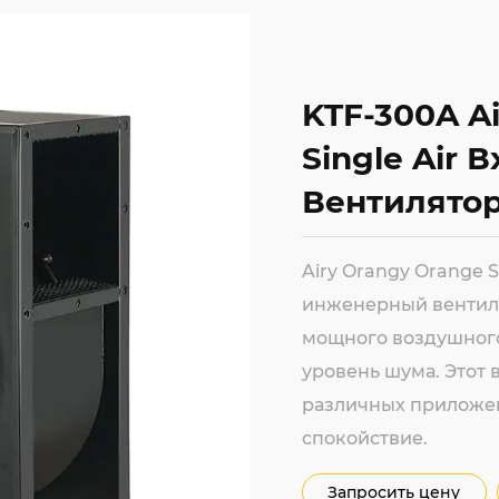
KTF-300A A
Single Air
Вентилято
Airy Orangy Orange S
инженерный вентил
мощного воздушного
уровень шума. Этот 
различных приложени
спокойствие.
Запросить цену