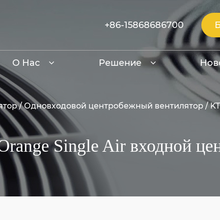
+86-15868686700
О Нас
Решение
Нов
ятор
/
Одновходовой центробежный вентилятор
/
KT
Orange Single Air входной ц