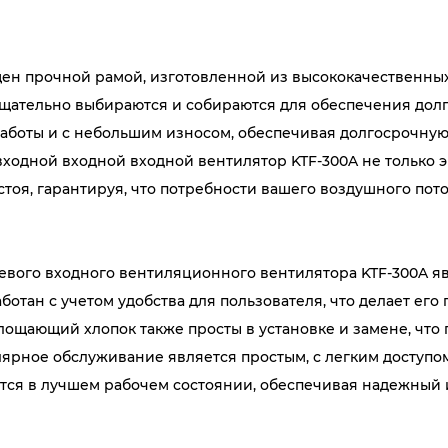
ен прочной рамой, изготовленной из высококачественных
щательно выбираются и собираются для обеспечения долг
аботы и с небольшим износом, обеспечивая долгосрочную
 входной входной входной вентилятор KTF-300A не только
тоя, гарантируя, что потребности вашего воздушного пот
ого входного вентиляционного вентилятора KTF-300A явл
отан с учетом удобства для пользователя, что делает его
глощающий хлопок также просты в установке и замене, что
улярное обслуживание является простым, с легким доступ
ается в лучшем рабочем состоянии, обеспечивая надежный 