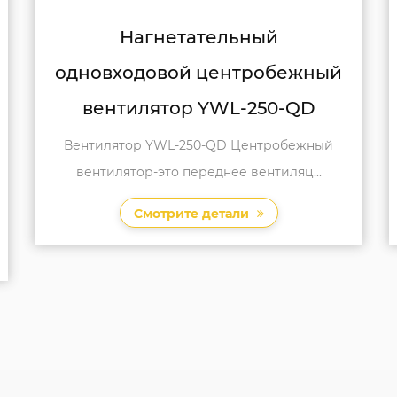
Крупногабаритный
й
одновходовой центробежный
вентилятор YWL-300-QD
Большой входной центробежный
вентилятор YWL-300-QD он тщательно про...
Смотрите детали