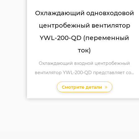
овой
Нагнетательный
тор
одновходовой центробежны
ный
вентилятор YWL-250-QD
Вентилятор YWL-250-QD Центробежный
вентилятор-это переднее вентиляц...
жный
т со...
Смотрите детали