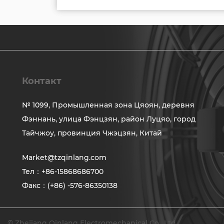
Контакт
№ 1099, Промышленная зона Цяоян, деревня
Фэннань, улица Фэнцзян, район Луцяо, город
Тайчжоу, провинция Чжэцзян, Китай
Market@tzqinlang.com
Тел：+86-15868686700
Факс：(+86) -576-86350138
© Zhejiang Qinlang Electromechanical Co., Ltd.