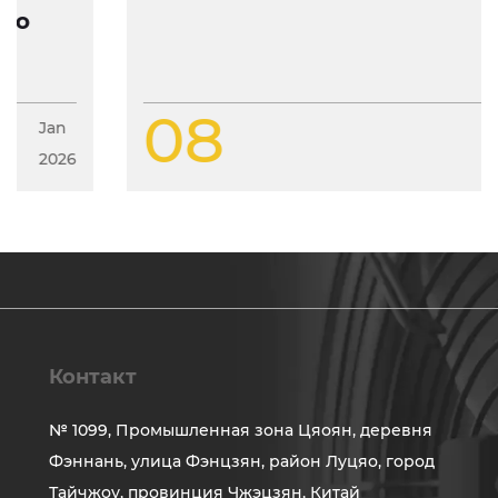
и особенности конструкции
08
Jan
2026
Контакт
№ 1099, Промышленная зона Цяоян, деревня
Фэннань, улица Фэнцзян, район Луцяо, город
Тайчжоу, провинция Чжэцзян, Китай