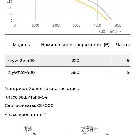
Модель
Номинальное напряжение (В)
Частота 
①ywf2e-400
220
50
②ywf2d-400
380
50
Материал: Холоднокатаная сталь
Класс защиты: IP54
Сертификаты: CE/CCC
Класс изоляции: F