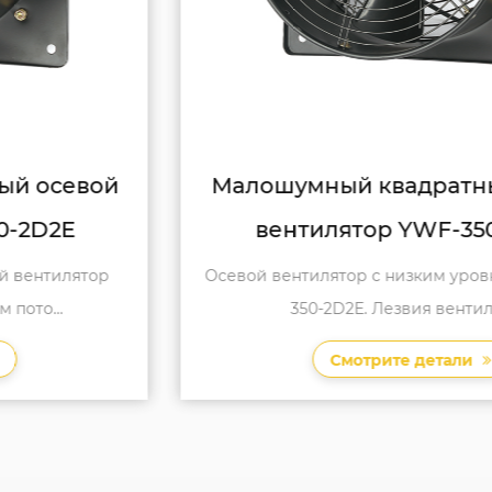
Малошумный квадратный осевой
вентилятор YWF-350-2D2E
Осевой вентилятор с низким уровнем шума YWF-
350-2D2E. Лезвия вентилято...
Смотрите детали