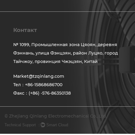
Контакт
№ 1099, Промышленная зона Цяоян, деревня
Фэннань, улица Фэнцзян, район Луцяо, город
Тайчжоу, провинция Чжэцзян, Китай
Market@tzqinlang.com
Тел：+86-15868686700
Факс：(+86) -576-86350138
© Zhejiang Qinlang Electromechanical Co., Ltd.
Technical Support ：
Smart Cloud