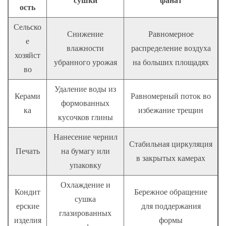
сушки
фанат
ость
Сельско
Снижение
Равномерное
е
влажности
распределение воздуха
хозяйст
убранного урожая
на больших площадях
во
Удаление воды из
Керами
Равномерный поток во
формованных
ка
избежание трещин
кусочков глины
Нанесение чернил
Стабильная циркуляция
Печать
на бумагу или
в закрытых камерах
упаковку
Охлаждение и
Кондит
Бережное обращение
сушка
ерские
для поддержания
глазированных
изделия
формы