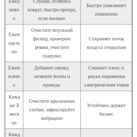
Ежед
Слушай, оглянись
Быстро улавливает
невн
вокруг, быстро протри,
изменения
о
если пыльно.
Очистите впускной
Ежен
фильтр, проверьте
Сохраняет поток
едель
ремни, очистите
воздуха открытым
но
снаружи.
Ежем
Добавьте смазку,
Снижает износ и
есячн
затяните болты и
риски поражения
о
провода.
электрическим током
Кажд
Очистите крыльчатки
ые 3
Устойчиво держит
глубже, зафиксируйте
меся
баланс
вибрацию
ца
Кажд