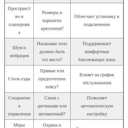
Пространст
Размеры и
во и
Облегчает установку и
варианты
планировк
подключение
крепления?
а
Насколько тихо
Поддерживает
Шум и
должно быть
комфортные
вибрация
это место?
близлежащие зоны
Прямые или
Влияет на график
Стиль езды
предпочтение
обслуживания
поясу?
Соединени
Связи с
Позволяет
я
датчиками или
автоматическую
управления
автоматикой?
настройку
Меры
Охрана и