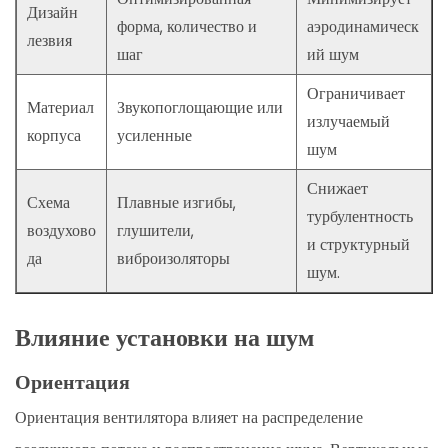
Дизайн
форма, количество и
аэродинамическ
лезвия
шаг
ий шум
Ограничивает
Материал
Звукопоглощающие или
излучаемый
корпуса
усиленные
шум
Снижает
Схема
Плавные изгибы,
турбулентность
воздухово
глушители,
и структурный
да
виброизоляторы
шум.
Влияние установки на шум
Ориентация
Ориентация вентилятора влияет на распределение