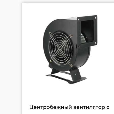
тор с
FLJ-130J5 промышленная