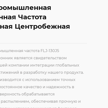
 Промышленная
ная Частота
ная Центробежная
шленная частота FLJ-130J5
онник является свидетельством
шей компании интеграции глобальных
стижений в разработку нашего продукта.
оизводится с использованием точных
постоянное качество и надежность в
верхность обрабатывается
 распылением, обеспечивая прочную и