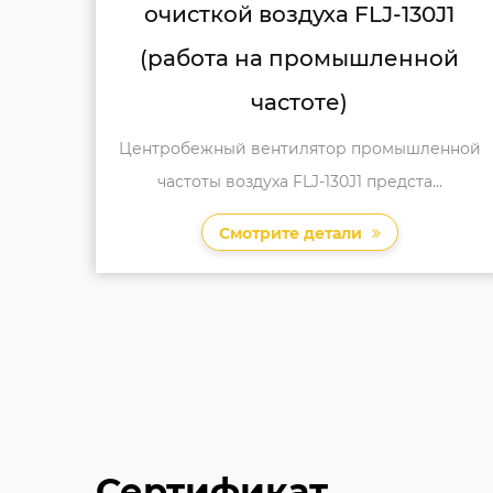
130J1
промышленная частота
нной
центробежная центробежн
фанат
ышленной
Промышленная промышленная частота F
та...
130J5 Центробежный поклонник ...
Смотрите детали
Сертификат