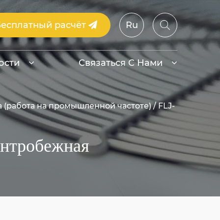
Бесплатный расчёт
Ru
ости
Связаться С Нами
 (работа на промышленной частоте)
/
FLJ-
ентробежная