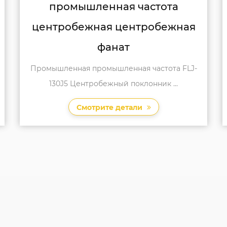
центробежный вентилятор
ая
FLJ-150J1 (работа на
промышленной частоте)
LJ-
Центробежный вентилятор FLJ-150J1
промышленного центробежного вентилят...
Смотрите детали