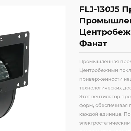
FLJ-130J5
Промышлен
Центробеж
Фанат
Промышленная промы
Центробежный покл
приверженности на
технологических до
Этот вентилятор пр
форм, обеспечивая 
каждой единице. По
электростатическим