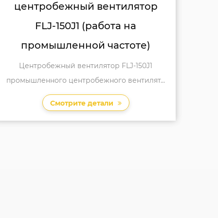
вентилятор (работа на
промышленной частоте) FLJ-
150J7
Центробежный вентилятор FLJ-150J7
Центробежный вентилятор выделяется в...
Смотрите детали