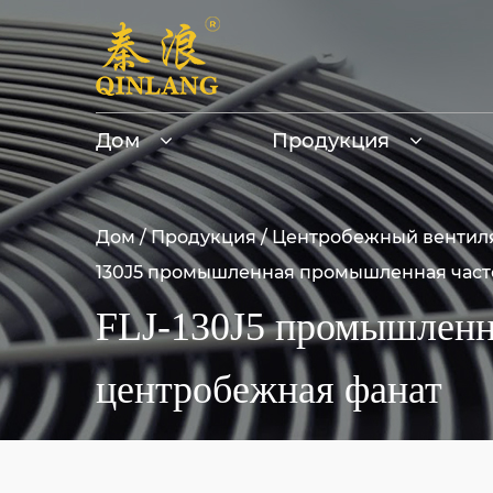
Дом
Продукция
Дом
/
Продукция
/
Центробежный вентил
130J5 промышленная промышленная част
FLJ-130J5 промышленн
центробежная фанат