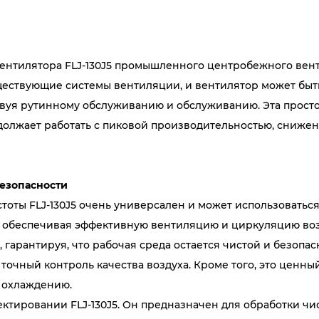
нтилятора FLJ-130J5 промышленного центробежного вент
ествующие системы вентиляции, и вентилятор может быть
ствуя рутинному обслуживанию и обслуживанию. Эта прост
одолжает работать с пиковой производительностью, снижен
езопасности
ты FLJ-130J5 очень универсален и может использоваться
ий, обеспечивая эффективную вентиляцию и циркуляцию во
гарантируя, что рабочая среда остается чистой и безопас
точный контроль качества воздуха. Кроме того, это ценн
 охлаждению.
ктировании FLJ-130J5. Он предназначен для обработки чис