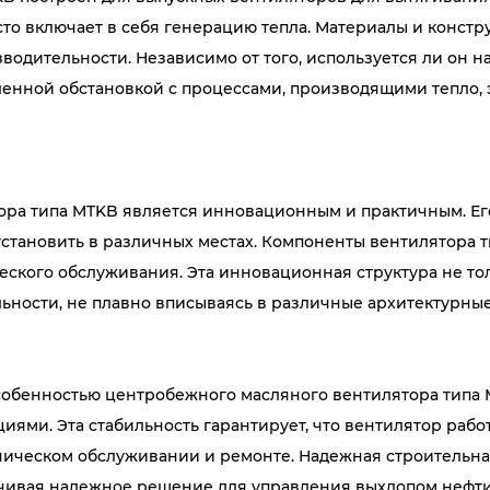
асто включает в себя генерацию тепла. Материалы и конс
зводительности. Независимо от того, используется ли он 
ной обстановкой с процессами, производящими тепло, э
ора типа MTKB является инновационным и практичным. Ег
установить в различных местах. Компоненты вентилятора
еского обслуживания. Эта инновационная структура не т
льности, не плавно вписываясь в различные архитектурны
обенностью центробежного масляного вентилятора типа M
иями. Эта стабильность гарантирует, что вентилятор раб
хническом обслуживании и ремонте. Надежная строительн
печивая надежное решение для управления выхлопом нефти