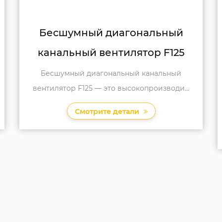
й
Бесшумный канальный
25
вентилятор с турбонаддувом
F150
й
...
Бесшумный канальный вентилятор с
турбонаддувом F150 — это высокопроизв...
Смотрите детали