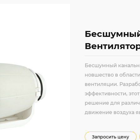
Бесшумный
Вентилятор
Бесшумный канальны
новшество в области
вентиляции. Разраб
эффективности, это
решение для различ
движение воздуха я
Запросить цену