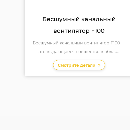
ный
Бесшумный диагональны
0
канальный вентилятор F1
ор F100 —
Бесшумный диагональный канальны
блас...
вентилятор F125 — это высокопроизводи
Смотрите детали