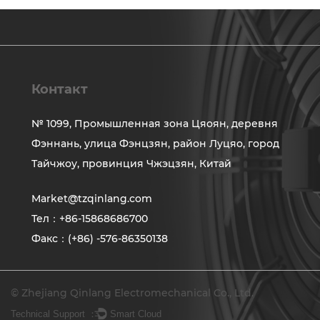
Контакт
№ 1099, Промышленная зона Цяоян, деревня
Фэннань, улица Фэнцзян, район Луцяо, город
Тайчжоу, провинция Чжэцзян, Китай
Market@tzqinlang.com
Тел：+86-15868686700
Факс：(+86) -576-86350138
© Zhejiang Qinlang Electromechanical Co., Ltd.
Technical Support ：
Smart Cloud